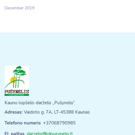
December 2019
Kauno lopšelis-darželis „Pušynėlis“
Adresas:
Vaidoto g. 7A, LT-45388 Kaunas
Telefono numeris
+37068790985
El. paštas
darzelis@ldpusynelis.lt