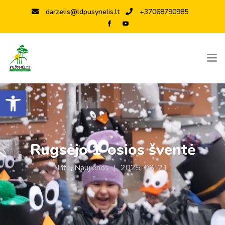
darzelis@ldpusynelis.lt
+37068790985
Open toolbar
Rugsėjo 1-osios šventė
Info
,
Naujienos
|
2025-08-21