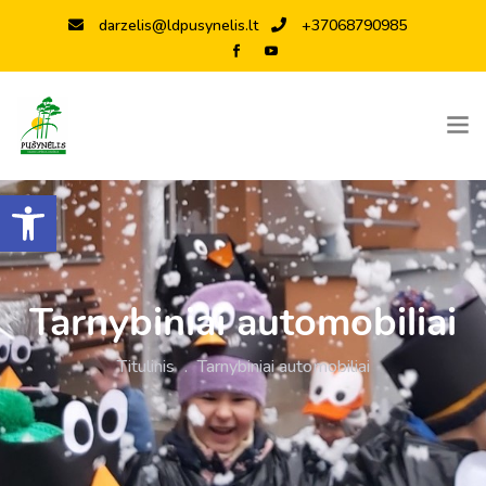
darzelis@ldpusynelis.lt
+37068790985
Open toolbar
Tarnybiniai automobiliai
Titulinis
.
Tarnybiniai automobiliai