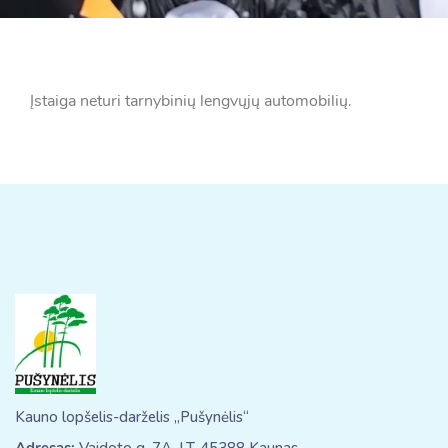
Įstaiga neturi tarnybinių lengvųjų automobilių.
Kauno lopšelis-darželis „Pušynėlis“
Adresas:
Vaidoto g. 7A, LT-45388 Kaunas