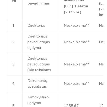
Nr.
pavadinimas
(Eur.
(Eur.) 1 etatui
(202
(2025 m.)
ketv
1.
Direktorius
Neskelbiama**
Nesk
Direktoriaus
2.
pavaduotojas
Neskelbiama**
Nesk
ugdymui
Direktoriaus
3.
pavaduotojas
Neskelbiama**
Nesk
ūkio reikalams
Dokumentų
4.
Neskelbiama**
Nesk
specialistas
Ikimokyklinio
ugdymo
5.
1255,67
127