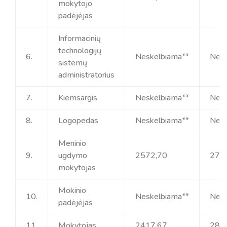
mokytojo
padėjėjas
Informacinių
technologijų
6.
Neskelbiama**
Nesk
sistemų
administratorius
7.
Kiemsargis
Neskelbiama**
Nesk
8.
Logopedas
Neskelbiama**
Nesk
Meninio
9.
ugdymo
2572,70
279
mokytojas
Mokinio
10.
Neskelbiama**
Nesk
padėjėjas
11.
Mokytojas
2417,67
285