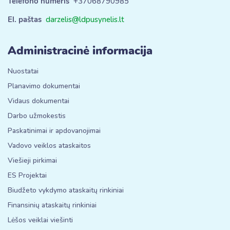
Telefono numeris
+37068790985
El. paštas
darzelis@ldpusynelis.lt
Administracinė informacija
Nuostatai
Planavimo dokumentai
Vidaus dokumentai
Darbo užmokestis
Paskatinimai ir apdovanojimai
Vadovo veiklos ataskaitos
Viešieji pirkimai
ES Projektai
Biudžeto vykdymo ataskaitų rinkiniai
Finansinių ataskaitų rinkiniai
Lėšos veiklai viešinti