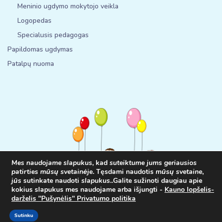
Meninio ugdymo mokytojo veikla
Logopedas
Specialusis pedagogas
Papildomas ugdymas
Patalpų nuoma
Mes naudojame slapukus
, kad
suteiktume jums geriausios
patirties mūsų svetainėje
. Tęsdami naudotis
mūsų svetaine
,
jūs
sutinkate naudoti
slapukus
.
.
Galite sužinoti daugiau apie
kokius slapukus mes naudojame arba išjungti -
Kauno lopšelis-
© 2025
www.ldpusynelis.lt
Visos teisės saugomos. Interneto
darželis "Pušynėlis" Privatumo politika
Svetainių kūrimas
www.internetsolutions.lt
Sutinku