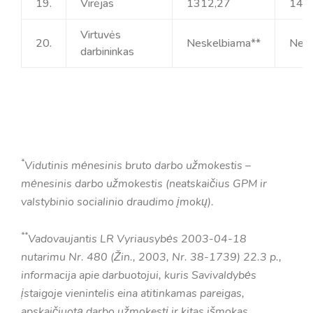
19.
Virėjas
1312,27
145
Virtuvės
20.
Neskelbiama**
Nesk
darbininkas
*
Vidutinis mėnesinis bruto darbo užmokestis –
mėnesinis darbo užmokestis (neatskaičius GPM ir
valstybinio socialinio draudimo įmokų).
**
Vadovaujantis LR Vyriausybės 2003-04-18
nutarimu Nr. 480 (Žin., 2003, Nr. 38-1739) 22.3 p.,
informacija apie darbuotojui, kuris Savivaldybės
įstaigoje vienintelis eina atitinkamas pareigas,
apskaičiuotą darbo užmokestį ir kitas išmokas