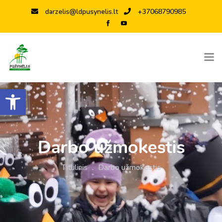
darzelis@ldpusynelis.lt
+37068790985
Open toolbar
Darbo užmokestis
Titulinis
.
Darbo užmokestis