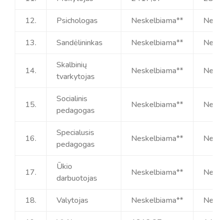
12.
Psichologas
Neskelbiama**
Nesk
13.
Sandėlininkas
Neskelbiama**
Nesk
Skalbinių
14.
Neskelbiama**
Nesk
tvarkytojas
Socialinis
15.
Neskelbiama**
Nesk
pedagogas
Specialusis
16.
Neskelbiama**
Nesk
pedagogas
Ūkio
17.
Neskelbiama**
Nesk
darbuotojas
18.
Valytojas
Neskelbiama**
Nesk