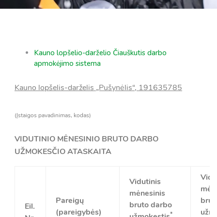
Kauno lopšelio-darželio Čiauškutis darbo
apmokėjimo sistema
Kauno lopšelis-darželis „Pušynėlis“, 191635785
(Įstaigos pavadinimas, kodas)
VIDUTINIO MĖNESINIO BRUTO DARBO
UŽMOKESČIO ATASKAITA
Vidu
Vidutinis
mėne
mėnesinis
Pareigų
brut
bruto darbo
Eil.
(pareigybės)
užmo
*
užmokestis