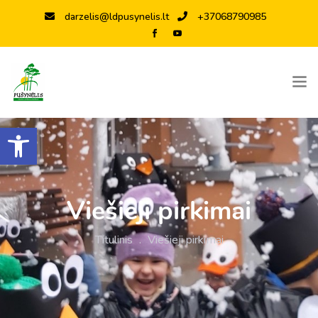
darzelis@ldpusynelis.lt
+37068790985
Open toolbar
Viešieji pirkimai
Titulinis
.
Viešieji pirkimai