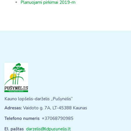
Planuojami pirkimai 2019-m
Kauno lopšelis-darželis „Pušynėlis“
Adresas:
Vaidoto g. 7A, LT-45388 Kaunas
Telefono numeris
+37068790985
El. paštas
darzelis@ldpusynelis.lt