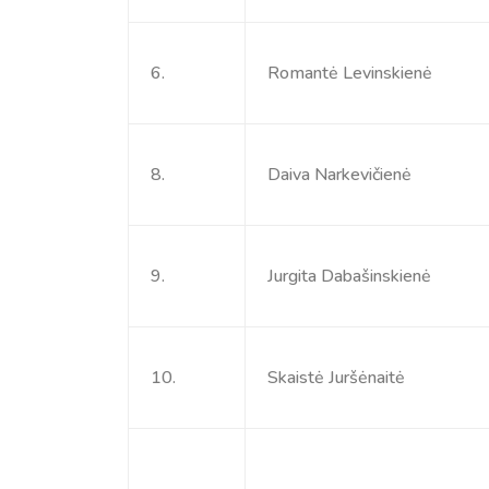
6.
Romantė Levinskienė
8.
Daiva Narkevičienė
9.
Jurgita Dabašinskienė
10.
Skaistė Juršėnaitė