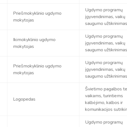
Ugdymo programų
Priešmokyklinio ugdymo
įgyvendinimas, vaikų
mokytojas
saugumo užtikrinima
Ugdymo programų
Ikimokyklinio ugdymo
įgyvendinimas, vaikų
mokytojas
saugumo užtikrinima
Ugdymo programų
Priešmokyklinio ugdymo
įgyvendinimas, vaikų
mokytojas
saugumo užtikrinima
Švietimo pagalbos t
vaikams, turintiems
Logopedas
kalbėjimo, kalbos ir
komunikacijos sutrik
Ugdymo programų