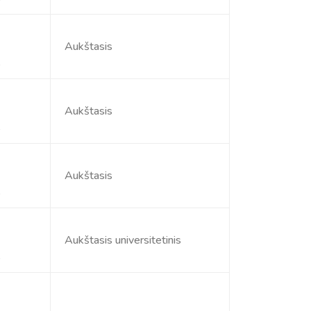
Aukštasis
s
Aukštasis
s
Aukštasis
s
Aukštasis universitetinis
s