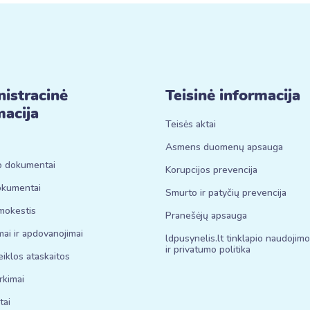
istracinė
Teisinė informacija
macija
Teisės aktai
Asmens duomenų apsauga
o dokumentai
Korupcijos prevencija
okumentai
Smurto ir patyčių prevencija
mokestis
Pranešėjų apsauga
mai ir apdovanojimai
ldpusynelis.lt tinklapio naudojimo
ir privatumo politika
iklos ataskaitos
irkimai
tai