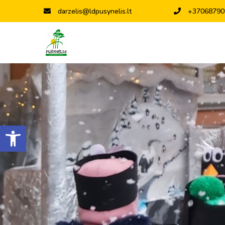
darzelis@ldpusynelis.lt
+37068790
Open toolbar