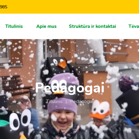
985
Titulinis
Apie mus
Struktūra ir kontaktai
Тėv
Pedagogai
Titulinis
|
Pedagogai