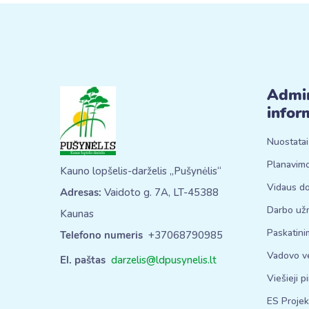
Admin
infor
Nuostatai
Planavim
Kauno lopšelis-darželis „Pušynėlis“
Vidaus d
Adresas:
Vaidoto g. 7A, LT-45388
Darbo už
Kaunas
Paskatini
Telefono numeris
+37068790985
Vadovo ve
El. paštas
darzelis@ldpusynelis.lt
Viešieji p
ES Projek