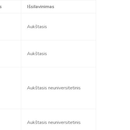
s
Išsilavinimas
Aukštasis
s
Aukštasis
s
s
Aukštasis neuniversitetinis
Aukštasis neuniversitetinis
s