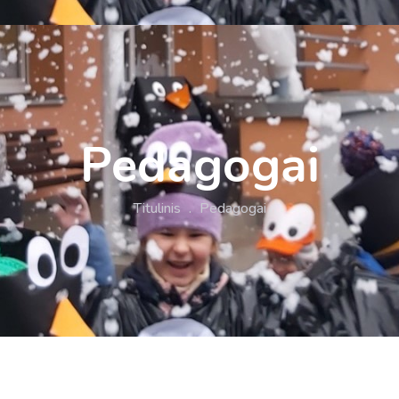
Pedagogai
Titulinis
.
Pedagogai