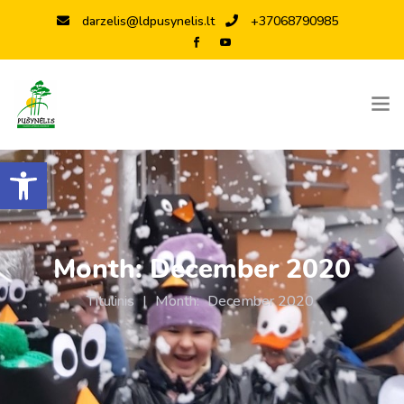
darzelis@ldpusynelis.lt
+37068790985
Open toolbar
Month:
December 2020
Titulinis
|
Month:
December 2020