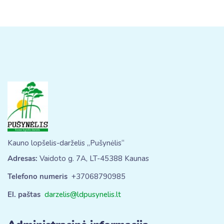
Kauno lopšelis-darželis „Pušynėlis“
Adresas:
Vaidoto g. 7A, LT-45388 Kaunas
Telefono numeris
+37068790985
El. paštas
darzelis@ldpusynelis.lt