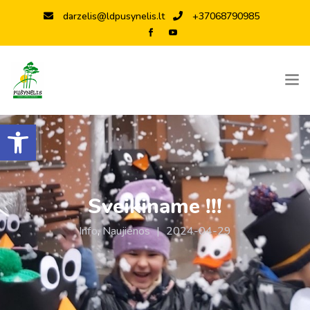
darzelis@ldpusynelis.lt
+37068790985
Open toolbar
Sveikiname !!!
Info
,
Naujienos
|
2024-04-29