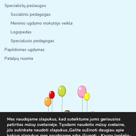
Specialistų paslaugos
Socialinis pedagogas
Meninio ugdymo mokytojo veikla
Logopedas
Specialusis pedagogas
Papildomas ugdymas
Patalpų nuoma
Mes naudojame slapukus
, kad
suteiktume jums geriausios
patirties mūsų svetainėje
. Tęsdami naudotis
mūsų svetaine
,
jūs
sutinkate naudoti
slapukus
.
.
Galite sužinoti daugiau apie
kokius slapukus mes naudojame arba išjungti -
Kauno lopšelis-