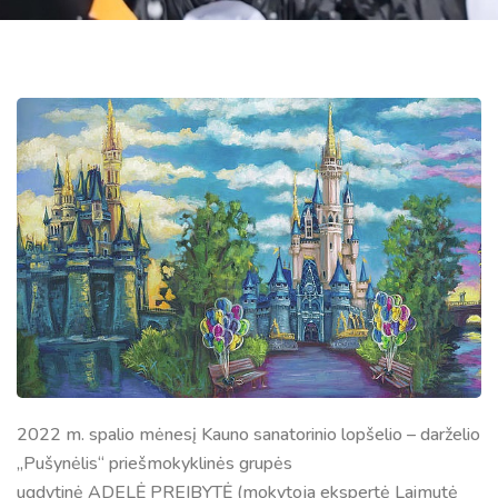
2022 m. spalio mėnesį Kauno sanatorinio lopšelio – darželio
„Pušynėlis“ priešmokyklinės grupės
ugdytinė ADELĖ PREIBYTĖ (mokytoja ekspertė Laimutė