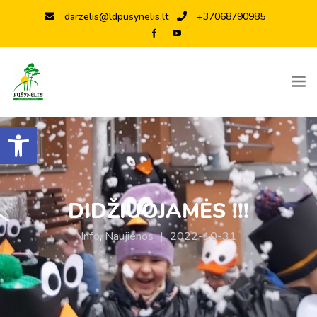
darzelis@ldpusynelis.lt
+37068790985
Open toolbar
DIDŽIUOJAMĖS !!!
Info
,
Naujienos
|
2022-10-31