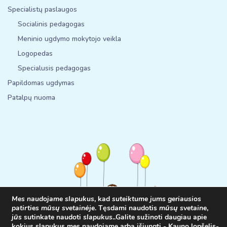
Specialistų paslaugos
Socialinis pedagogas
Meninio ugdymo mokytojo veikla
Logopedas
Specialusis pedagogas
Papildomas ugdymas
Patalpų nuoma
Mes naudojame slapukus
, kad
suteiktume jums geriausios
patirties mūsų svetainėje
. Tęsdami naudotis
mūsų svetaine
,
jūs
sutinkate naudoti
slapukus
.
.
Galite sužinoti daugiau apie
kokius slapukus mes naudojame arba išjungti -
Kauno lopšelis-