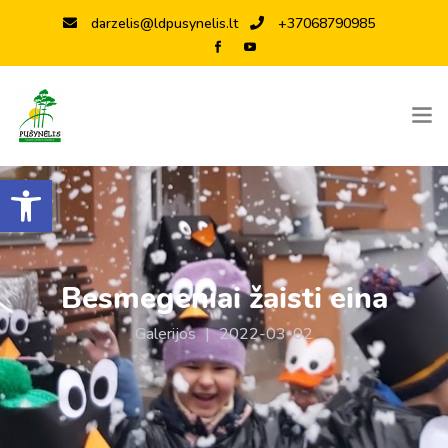
darzelis@ldpusynelis.lt
+37068790985
Open toolbar
Besmegeniai žaisti eina
Galerijos
|
2022-03-02