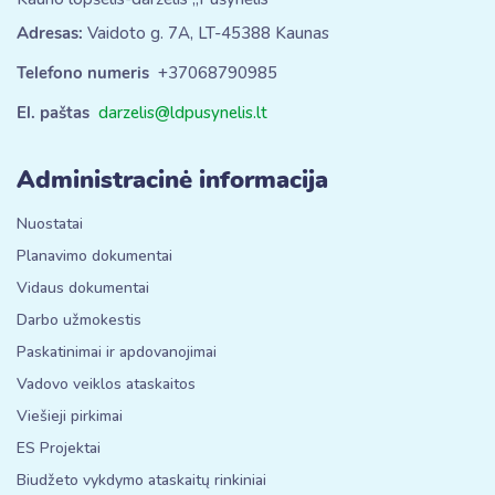
Adresas:
Vaidoto g. 7A, LT-45388 Kaunas
Telefono numeris
+37068790985
El. paštas
darzelis@ldpusynelis.lt
Administracinė informacija
Nuostatai
Planavimo dokumentai
Vidaus dokumentai
Darbo užmokestis
Paskatinimai ir apdovanojimai
Vadovo veiklos ataskaitos
Viešieji pirkimai
ES Projektai
Biudžeto vykdymo ataskaitų rinkiniai