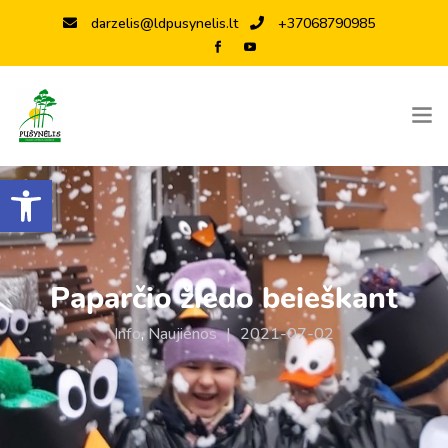
darzelis@ldpusynelis.lt
+37068790985
Open toolbar
Paparčio žiedo beieškant
Info
,
Naujienos
|
2021-07-02