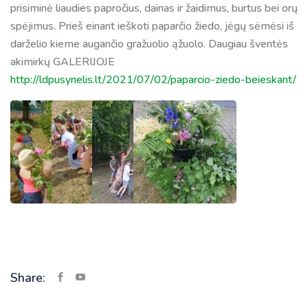
prisiminė liaudies papročius, dainas ir žaidimus, burtus bei orų
spėjimus. Prieš einant ieškoti paparčio žiedo, jėgų sėmėsi iš
darželio kieme augančio gražuolio ąžuolo. Daugiau šventės
akimirkų GALERIJOJE
http://ldpusynelis.lt/2021/07/02/paparcio-ziedo-beieskant/
Share: