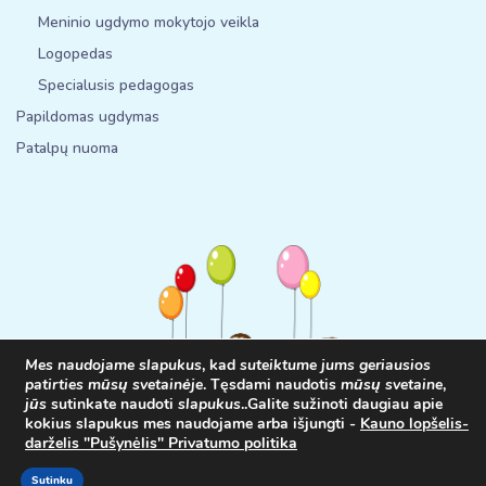
Meninio ugdymo mokytojo veikla
Logopedas
Specialusis pedagogas
Papildomas ugdymas
Patalpų nuoma
Mes naudojame slapukus
, kad
suteiktume jums geriausios
patirties mūsų svetainėje
. Tęsdami naudotis
mūsų svetaine
,
jūs
sutinkate naudoti
slapukus
.
.
Galite sužinoti daugiau apie
kokius slapukus mes naudojame arba išjungti -
Kauno lopšelis-
© 2025
www.ldpusynelis.lt
Visos teisės saugomos. Interneto
darželis "Pušynėlis" Privatumo politika
Svetainių kūrimas
www.internetsolutions.lt
Sutinku