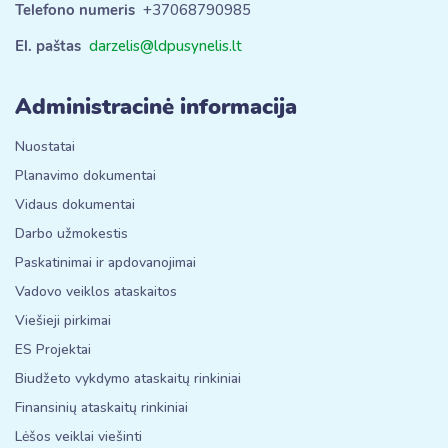
Telefono numeris
+37068790985
El. paštas
darzelis@ldpusynelis.lt
Administracinė informacija
Nuostatai
Planavimo dokumentai
Vidaus dokumentai
Darbo užmokestis
Paskatinimai ir apdovanojimai
Vadovo veiklos ataskaitos
Viešieji pirkimai
ES Projektai
Biudžeto vykdymo ataskaitų rinkiniai
Finansinių ataskaitų rinkiniai
Lėšos veiklai viešinti