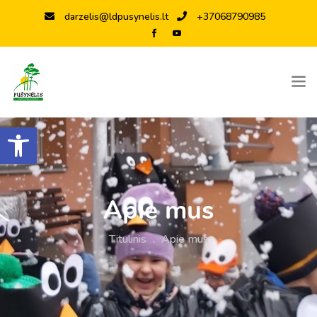
darzelis@ldpusynelis.lt
+37068790985
Open toolbar
Apie mus
Titulinis
.
Apie mus